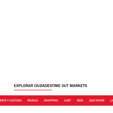
EXPLORAR CIUDADES
TIME OUT MARKETS
ARTE Y CULTURA
MUSICA
SHOPPING
LGBT
KIDS
QUE HACER
L