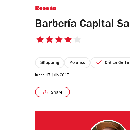
Reseña
Barbería Capital Sa
4
de
5
estrellas
Shopping
Polanco
Crítica de T
lunes 17 julio 2017
Share