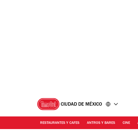
Ir
Ir
al
al
contenido
pie
de
página
CIUDAD DE MÉXICO
RESTAURANTES Y CAFES
ANTROS Y BARES
CINE