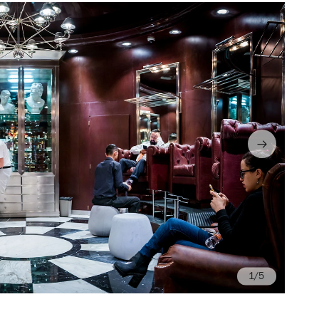
/5
Fo