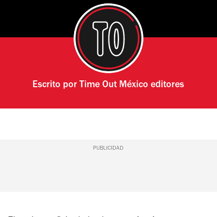
Escrito por
Time Out México editores
PUBLICIDAD