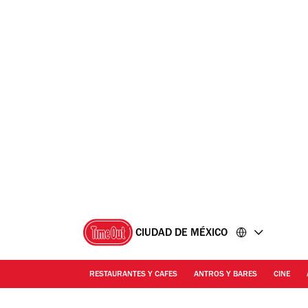
Ir
Ir
al
al
contenido
pie
de
página
CIUDAD DE MÉXICO
RESTAURANTES Y CAFES
ANTROS Y BARES
CINE