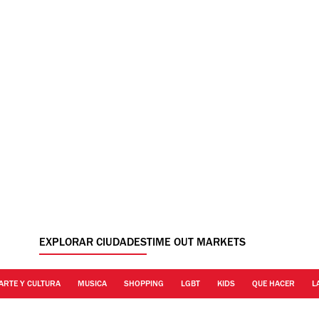
EXPLORAR CIUDADES
TIME OUT MARKETS
ARTE Y CULTURA
MUSICA
SHOPPING
LGBT
KIDS
QUE HACER
L