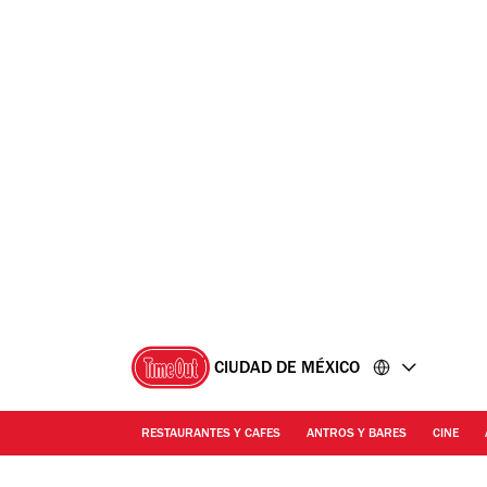
Ir
Ir
al
al
contenido
pie
de
página
CIUDAD DE MÉXICO
RESTAURANTES Y CAFES
ANTROS Y BARES
CINE