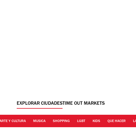
EXPLORAR CIUDADES
TIME OUT MARKETS
ARTE Y CULTURA
MUSICA
SHOPPING
LGBT
KIDS
QUE HACER
L