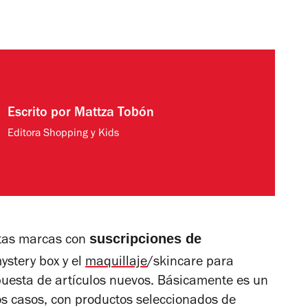
Escrito por
Mattza Tobón
Editora Shopping y Kids
suscripciones de
stas marcas con
stery box y el
maquillaje
/skincare para
puesta de artículos nuevos. Básicamente es un
os casos, con productos seleccionados de