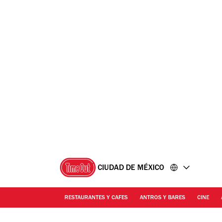
Ir
Ir
al
al
contenido
pie
de
página
CIUDAD DE MÉXICO
RESTAURANTES Y CAFES
ANTROS Y BARES
CINE