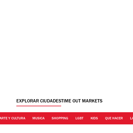
EXPLORAR CIUDADES
TIME OUT MARKETS
ARTE Y CULTURA
MUSICA
SHOPPING
LGBT
KIDS
QUE HACER
L