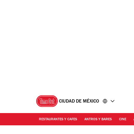
Ir
Ir
al
al
contenido
pie
de
página
CIUDAD DE MÉXICO
RESTAURANTES Y CAFES
ANTROS Y BARES
CINE