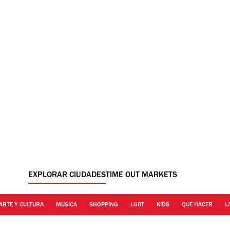
EXPLORAR CIUDADES
TIME OUT MARKETS
ARTE Y CULTURA
MUSICA
SHOPPING
LGBT
KIDS
QUE HACER
L