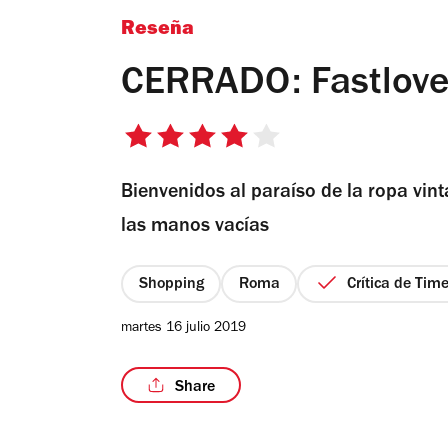
Reseña
CERRADO: Fastlove
4
de
Bienvenidos al paraíso de la ropa vin
5
estrellas
las manos vacías
Shopping
Roma
Crítica de Tim
martes 16 julio 2019
Share