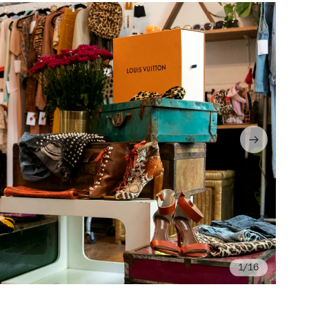
/16
Fo