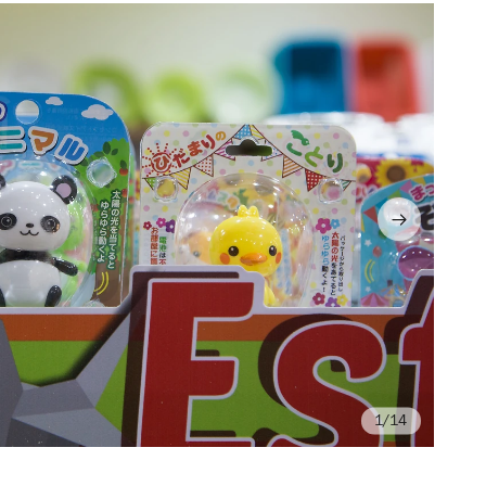
/14
Fo