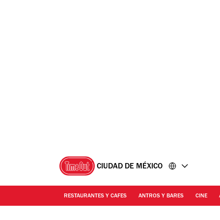
Ir
Ir
al
al
contenido
pie
de
página
CIUDAD DE MÉXICO
RESTAURANTES Y CAFES
ANTROS Y BARES
CINE