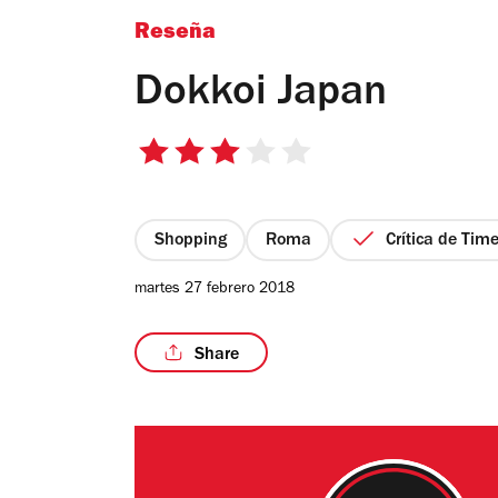
Reseña
Dokkoi Japan
3
de
5
estrellas
Shopping
Roma
Crítica de Tim
martes 27 febrero 2018
Share