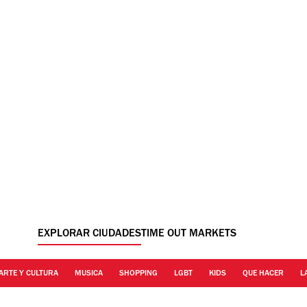
EXPLORAR CIUDADES
TIME OUT MARKETS
ARTE Y CULTURA
MUSICA
SHOPPING
LGBT
KIDS
QUE HACER
L