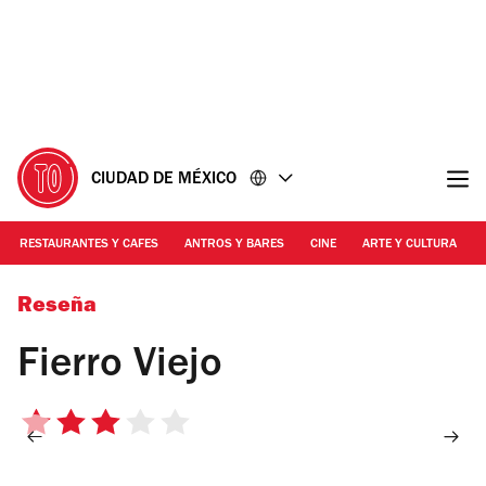
Ir
Ir
al
al
contenido
pie
de
página
CIUDAD DE MÉXICO
RESTAURANTES Y CAFES
ANTROS Y BARES
CINE
ARTE Y CULTURA
Foto:Andrea Monroy
Reseña
Fierro Viejo
3
de
5