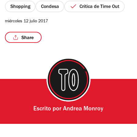
estrellas
Shopping
Condesa
Crítica de Time Out
miércoles 12 julio 2017
/7
Share
Escrito por
Andrea Monroy