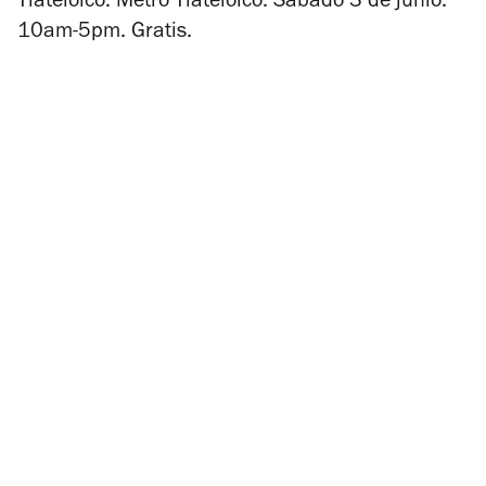
Tlatelolco. Metro Tlatelolco. Sábado 3 de junio.
10am-5pm. Gratis.