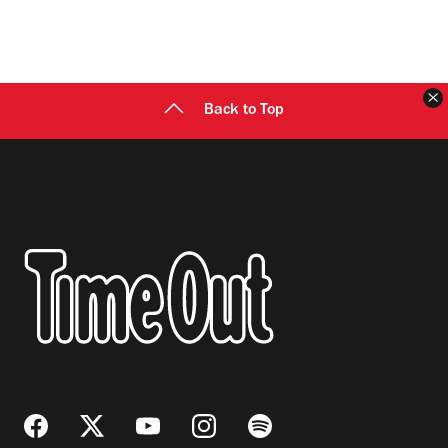
C
Back to Top