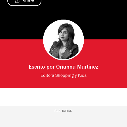
Share
Escrito por
Orianna Martínez
Editora Shopping y Kids
PUBLICIDAD