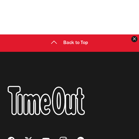
C
Back to Top