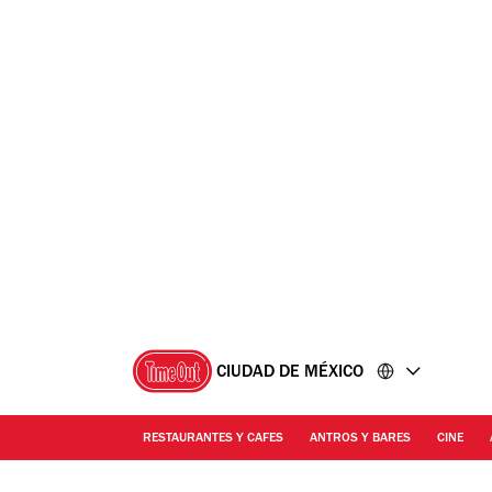
Ir
Ir
al
al
contenido
pie
de
página
CIUDAD DE MÉXICO
RESTAURANTES Y CAFES
ANTROS Y BARES
CINE