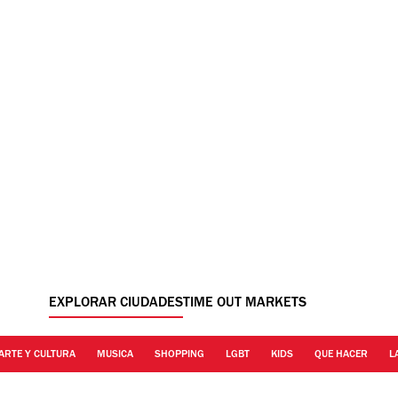
EXPLORAR CIUDADES
TIME OUT MARKETS
ARTE Y CULTURA
MUSICA
SHOPPING
LGBT
KIDS
QUE HACER
L