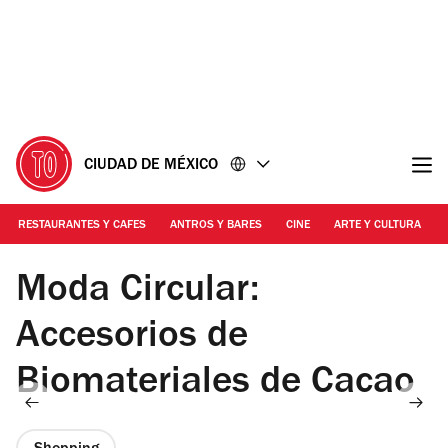
Ir
Ir
al
al
contenido
pie
de
página
CIUDAD DE MÉXICO
RESTAURANTES Y CAFES
ANTROS Y BARES
CINE
ARTE Y CULTURA
Foto: Mattza Tobón
Moda Circular:
Accesorios de
Biomateriales de Cacao