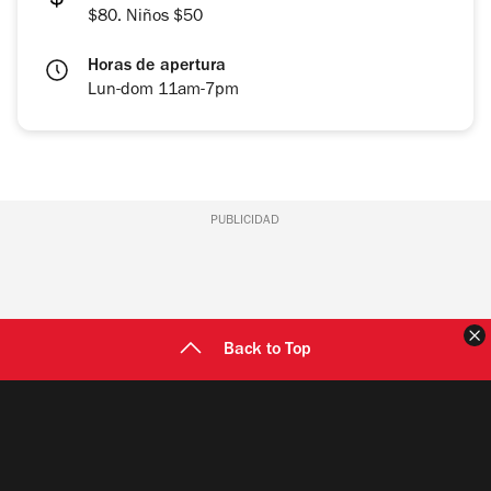
$80. Niños $50
Horas de apertura
Lun-dom 11am-7pm
PUBLICIDAD
C
Back to Top