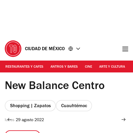
Ir
Ir
al
al
contenido
pie
de
página
CIUDAD DE MÉXICO
RESTAURANTES Y CAFES
ANTROS Y BARES
CINE
ARTE Y CULTURA
Foto: New Balance
New Balance Centro
Shopping | Zapatos
Cuauhtémoc
lunes 29 agosto 2022