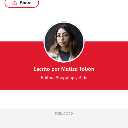
Share
/2
Escrito por
Mattza Tobón
Editora Shopping y Kids
PUBLICIDAD