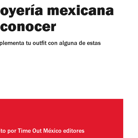
joyería mexicana
 conocer
plementa tu outfit con alguna de estas
ito por
Time Out México editores