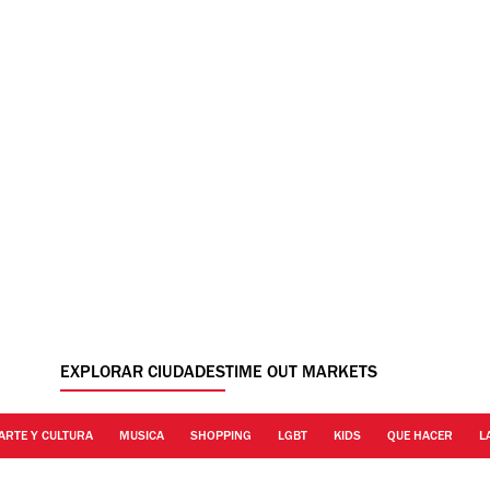
EXPLORAR CIUDADES
TIME OUT MARKETS
ARTE Y CULTURA
MUSICA
SHOPPING
LGBT
KIDS
QUE HACER
L