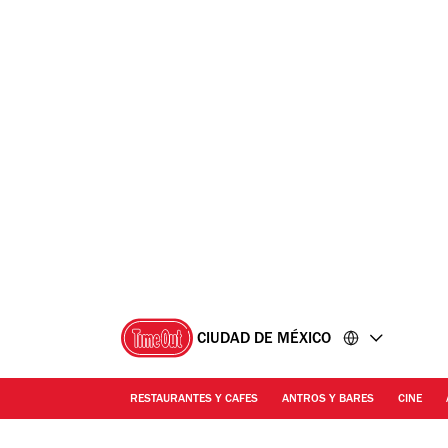
Ir
Ir
al
al
contenido
pie
de
página
CIUDAD DE MÉXICO
RESTAURANTES Y CAFES
ANTROS Y BARES
CINE