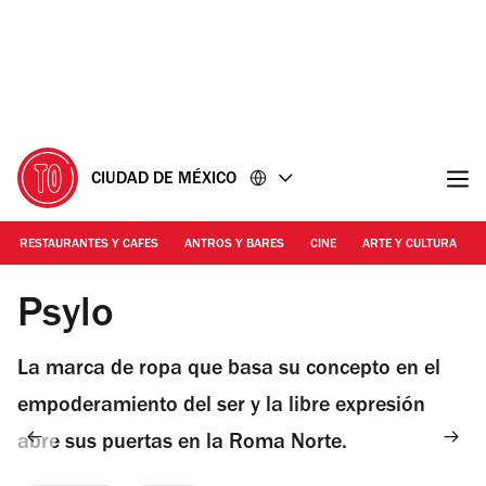
Ir
Ir
al
al
contenido
pie
de
página
CIUDAD DE MÉXICO
RESTAURANTES Y CAFES
ANTROS Y BARES
CINE
ARTE Y CULTURA
Foto: Cortesía Psylo
Psylo
La marca de ropa que basa su concepto en el
empoderamiento del ser y la libre expresión
abre sus puertas en la Roma Norte.