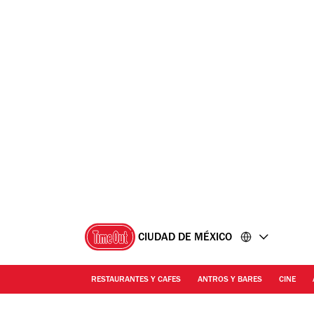
Ir
Ir
al
al
contenido
pie
de
página
CIUDAD DE MÉXICO
RESTAURANTES Y CAFES
ANTROS Y BARES
CINE