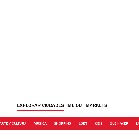
EXPLORAR CIUDADES
TIME OUT MARKETS
ARTE Y CULTURA
MUSICA
SHOPPING
LGBT
KIDS
QUE HACER
L