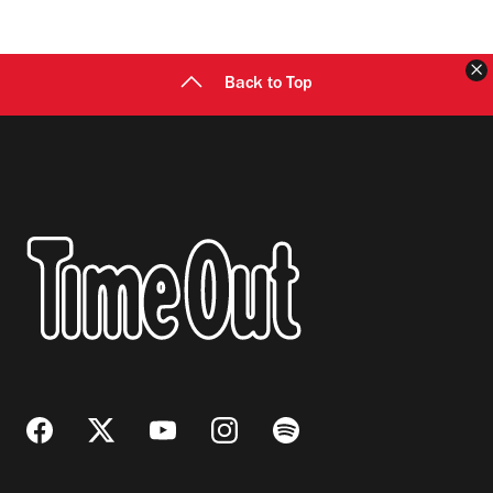
C
Back to Top