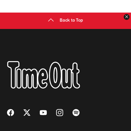
C
Back to Top