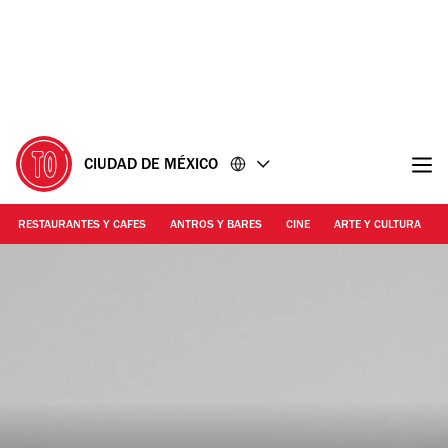
Ir
Ir
al
al
contenido
pie
de
página
CIUDAD DE MÉXICO
RESTAURANTES Y CAFES
ANTROS Y BARES
CINE
ARTE Y CULTURA