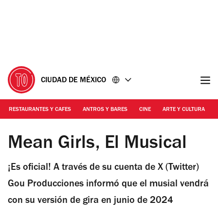
Ir
Ir
al
al
contenido
pie
de
página
CIUDAD DE MÉXICO
RESTAURANTES Y CAFES
ANTROS Y BARES
CINE
ARTE Y CULTURA
Foto: Cortesía Time Out Nueva York
Mean Girls, El Musical
¡Es oficial! A través de su cuenta de X (Twitter)
Gou Producciones informó que el musial vendrá
con su versión de gira en junio de 2024