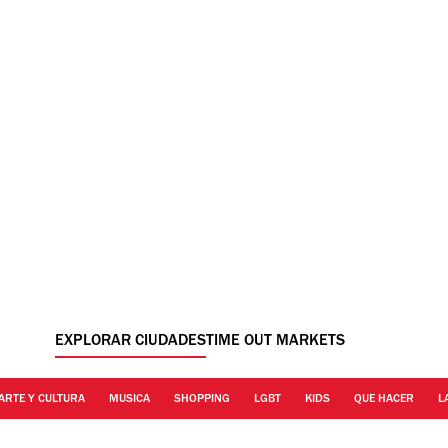
EXPLORAR CIUDADES
TIME OUT MARKETS
ARTE Y CULTURA
MUSICA
SHOPPING
LGBT
KIDS
QUE HACER
L