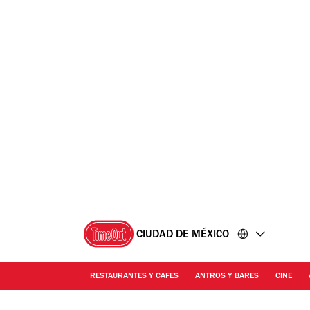
Ir
Ir
al
al
contenido
pie
de
página
CIUDAD DE MÉXICO
RESTAURANTES Y CAFES
ANTROS Y BARES
CINE