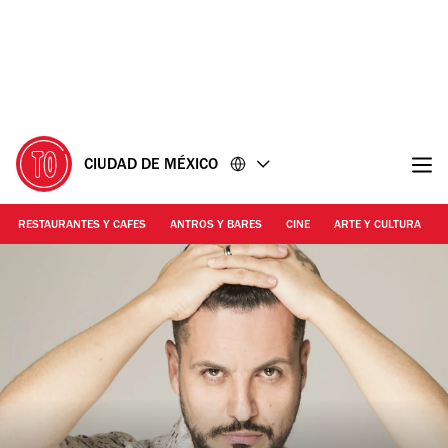
Ir
Ir
al
al
contenido
pie
de
página
CIUDAD DE MÉXICO
RESTAURANTES Y CAFES
ANTROS Y BARES
CINE
ARTE Y CULTURA