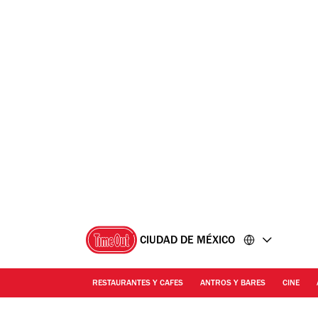
Ir
Ir
al
al
contenido
pie
de
página
CIUDAD DE MÉXICO
RESTAURANTES Y CAFES
ANTROS Y BARES
CINE