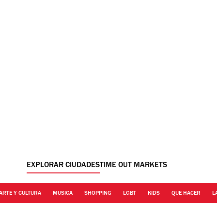
EXPLORAR CIUDADES
TIME OUT MARKETS
ARTE Y CULTURA
MUSICA
SHOPPING
LGBT
KIDS
QUE HACER
L