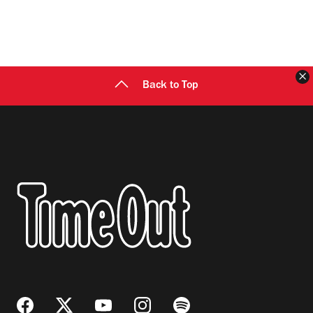
C
Back to Top