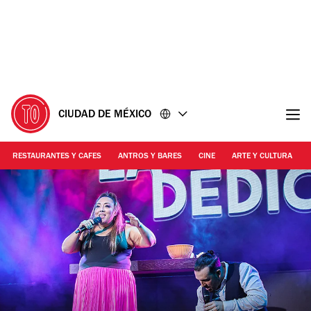
Ir
Ir
al
al
contenido
pie
de
página
CIUDAD DE MÉXICO
RESTAURANTES Y CAFES
ANTROS Y BARES
CINE
ARTE Y CULTURA