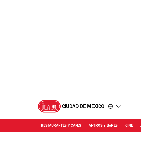
Ir
Ir
al
al
contenido
pie
de
página
CIUDAD DE MÉXICO
RESTAURANTES Y CAFES
ANTROS Y BARES
CINE