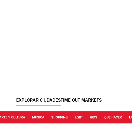
EXPLORAR CIUDADES
TIME OUT MARKETS
ARTE Y CULTURA
MUSICA
SHOPPING
LGBT
KIDS
QUE HACER
L