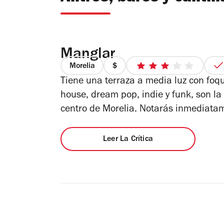
Manglar
Morelia
precio
3
Tiene una terraza a media luz con foqu
1
de
de
5
house, dream pop, indie y funk, son la
4
estrellas
centro de Morelia. Notarás inmediatam
Leer La Crítica