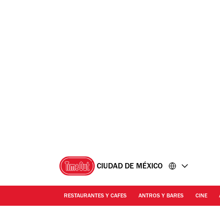
Ir
Ir
al
al
contenido
pie
de
página
CIUDAD DE MÉXICO
RESTAURANTES Y CAFES
ANTROS Y BARES
CINE