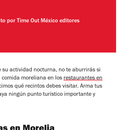
ito por
Time Out México editores
su actividad nocturna, no te aburrirás si
la comida moreliana en los
restaurantes en
ecimos qué recintos debes visitar. Arma tus
aya ningún punto turístico importante y
as en Morelia