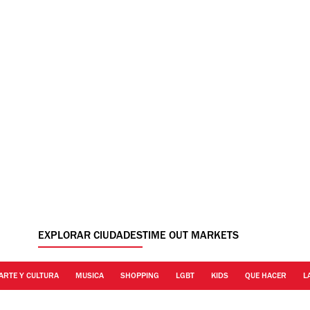
EXPLORAR CIUDADES
TIME OUT MARKETS
ARTE Y CULTURA
MUSICA
SHOPPING
LGBT
KIDS
QUE HACER
L