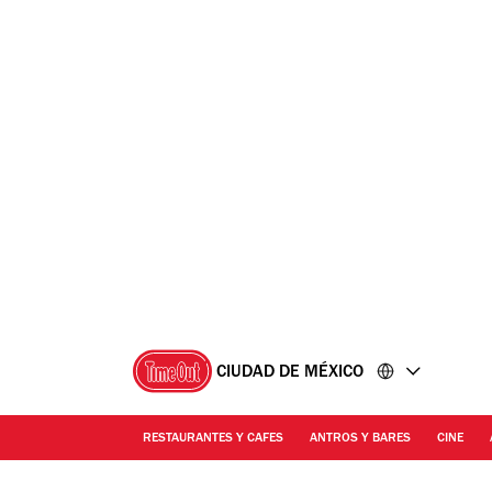
Ir
Ir
al
al
contenido
pie
de
página
CIUDAD DE MÉXICO
RESTAURANTES Y CAFES
ANTROS Y BARES
CINE