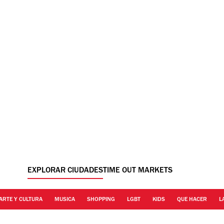
EXPLORAR CIUDADES
TIME OUT MARKETS
ARTE Y CULTURA
MUSICA
SHOPPING
LGBT
KIDS
QUE HACER
L