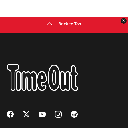
C
Back to Top