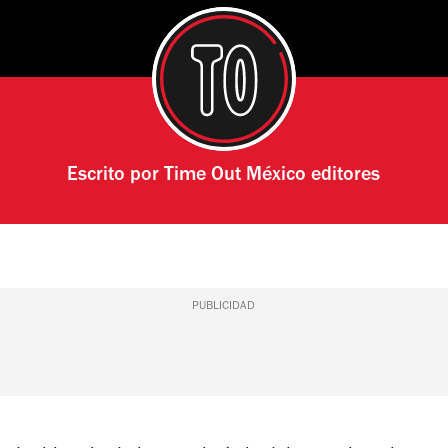
Escrito por
Time Out México editores
PUBLICIDAD