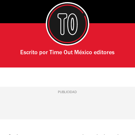
Escrito por
Time Out México editores
PUBLICIDAD