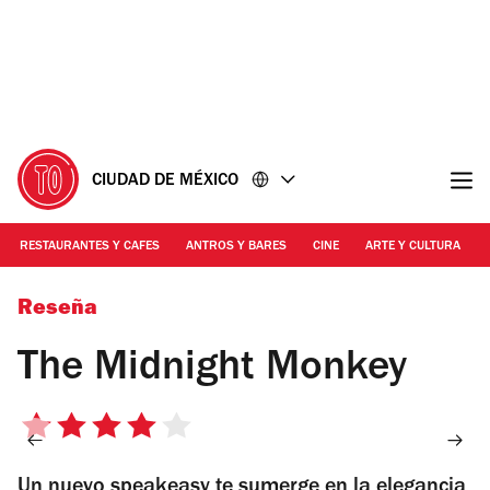
Ir
Ir
al
al
contenido
pie
de
página
CIUDAD DE MÉXICO
RESTAURANTES Y CAFES
ANTROS Y BARES
CINE
ARTE Y CULTURA
Foto: Cortesía
Reseña
The Midnight Monkey
4
de
Un nuevo speakeasy te sumerge en la elegancia
5