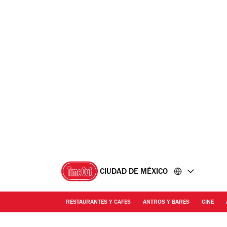
Ir
Ir
al
al
contenido
pie
de
página
CIUDAD DE MÉXICO
RESTAURANTES Y CAFES
ANTROS Y BARES
CINE