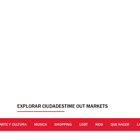
EXPLORAR CIUDADES
TIME OUT MARKETS
ARTE Y CULTURA
MUSICA
SHOPPING
LGBT
KIDS
QUE HACER
L