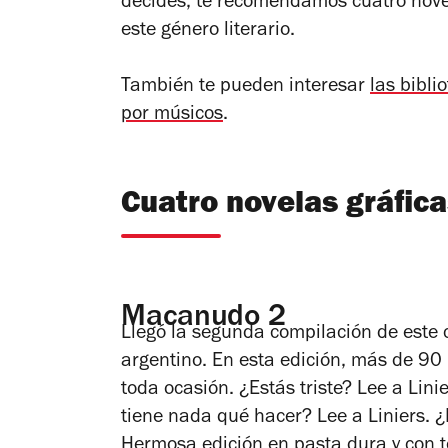
decides, te recomendamos cuatro novel
este género literario.
También te pueden interesar
las bibli
por músicos
.
Cuatro novelas gráfic
Macanudo 2
Llegó la segunda compilación de este c
argentino. En esta edición, más de 90 
toda ocasión. ¿Estás triste? Lee a Lini
tiene nada qué hacer? Lee a Liniers. ¿
Hermosa edición en pasta dura y con to