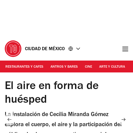
Ir
Ir
al
al
contenido
pie
de
página
CIUDAD DE MÉXICO
RESTAURANTES Y CAFES
ANTROS Y BARES
CINE
ARTE Y CULTURA
Foto: Cortesía
El aire en forma de
huésped
La instalación de Cecilia Miranda Gómez
explora el cuerpo, el aire y la participación del