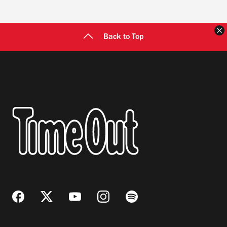
C
Back to Top