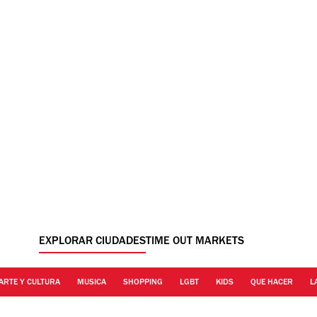
EXPLORAR CIUDADES
TIME OUT MARKETS
ARTE Y CULTURA
MUSICA
SHOPPING
LGBT
KIDS
QUE HACER
L