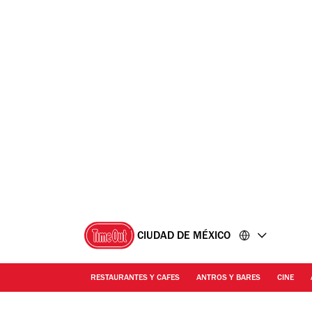
Ir
Ir
al
al
contenido
pie
de
página
CIUDAD DE MÉXICO
RESTAURANTES Y CAFES
ANTROS Y BARES
CINE