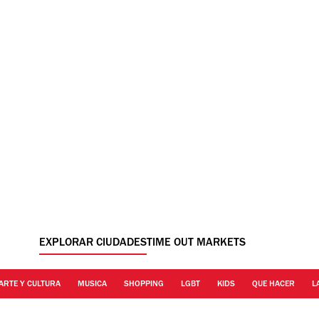
EXPLORAR CIUDADES
TIME OUT MARKETS
ARTE Y CULTURA
MUSICA
SHOPPING
LGBT
KIDS
QUE HACER
L