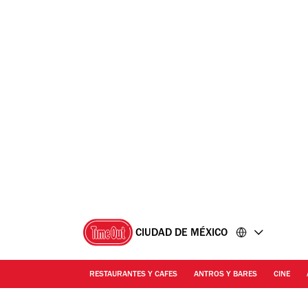
Ir
Ir
al
al
contenido
pie
de
página
CIUDAD DE MÉXICO
RESTAURANTES Y CAFES
ANTROS Y BARES
CINE