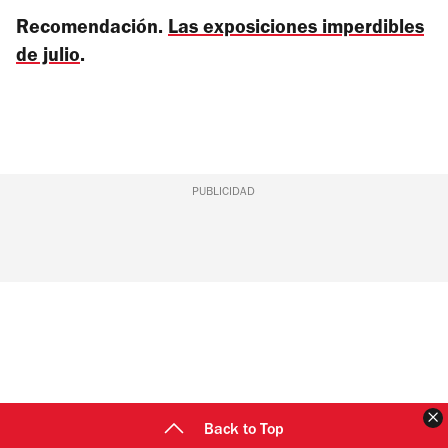
Recomendación.
Las exposiciones imperdibles
de julio
.
PUBLICIDAD
C
Back to Top