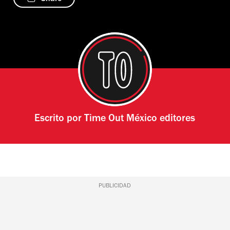
Escrito por
Time Out México editores
PUBLICIDAD