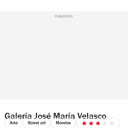
PUBLICIDAD
Galería José María Velasco
Arte
Street art
Morelos
3