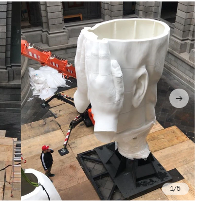
/5
Fo