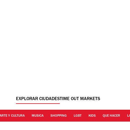
EXPLORAR CIUDADES
TIME OUT MARKETS
ARTE Y CULTURA
MUSICA
SHOPPING
LGBT
KIDS
QUE HACER
L