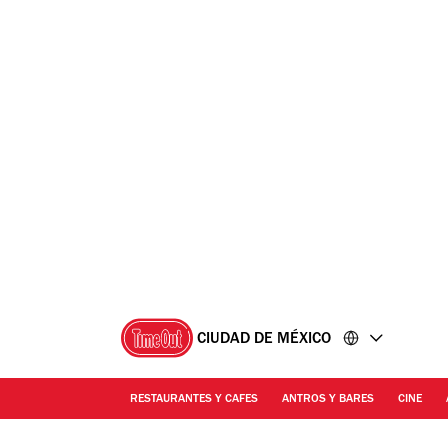
Ir
Ir
al
al
contenido
pie
de
página
CIUDAD DE MÉXICO
RESTAURANTES Y CAFES
ANTROS Y BARES
CINE