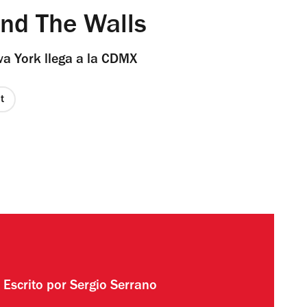
nd The Walls
va York llega a la CDMX
t
Escrito por
Sergio Serrano