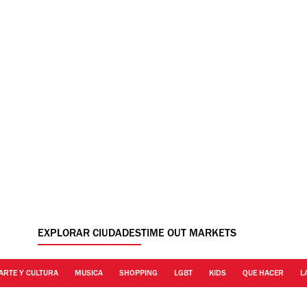
EXPLORAR CIUDADES
TIME OUT MARKETS
ARTE Y CULTURA
MUSICA
SHOPPING
LGBT
KIDS
QUE HACER
L