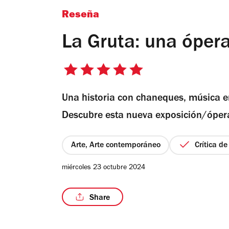
Reseña
La Gruta: una óper
5
de
Una historia con chaneques, música en
5
estrellas
Descubre esta nueva exposición/ópera
Arte, Arte contemporáneo
Crítica d
miércoles 23 octubre 2024
Share