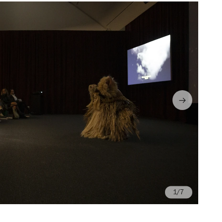
/7
Fo