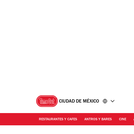
Ir
Ir
al
al
contenido
pie
de
página
CIUDAD DE MÉXICO
RESTAURANTES Y CAFES
ANTROS Y BARES
CINE