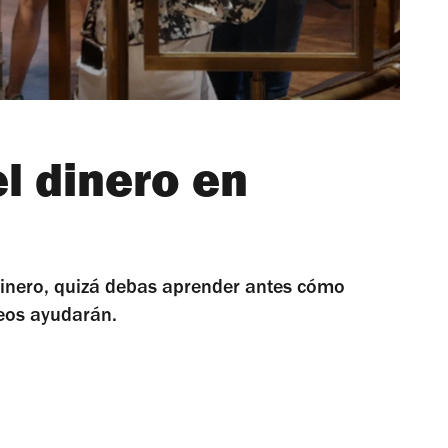
l dinero en
dinero, quizá debas aprender antes cómo
eos ayudarán.