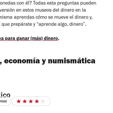
 monedas con él? Todas esta preguntas pueden
iversión en estos museos del dinero en la
misma aprendas cómo se mueve el dinero y,
 que prepárate y “aprende algo, dinero”.
nea para ganar (más) dinero
.
o, economía y numismática
ico
émoc
4
de