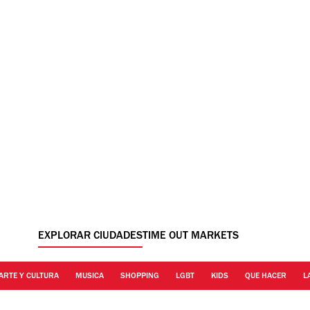
EXPLORAR CIUDADES
TIME OUT MARKETS
ARTE Y CULTURA
MUSICA
SHOPPING
LGBT
KIDS
QUE HACER
L