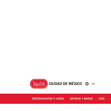
Ir
Ir
al
al
contenido
pie
de
página
CIUDAD DE MÉXICO
RESTAURANTES Y CAFES
ANTROS Y BARES
CINE