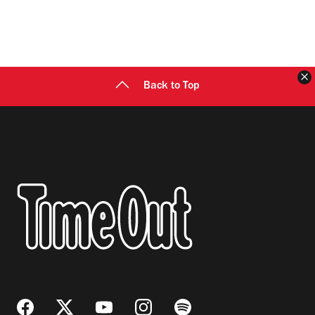
C
Back to Top