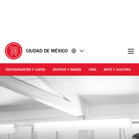
Ir
Ir
al
al
contenido
pie
de
página
CIUDAD DE MÉXICO
RESTAURANTES Y CAFES
ANTROS Y BARES
CINE
ARTE Y CULTURA