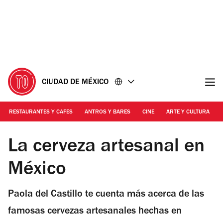
Ir
Ir
al
al
contenido
pie
de
página
CIUDAD DE MÉXICO
RESTAURANTES Y CAFES
ANTROS Y BARES
CINE
ARTE Y CULTURA
Foto: Istock
La cerveza artesanal en
México
Paola del Castillo te cuenta más acerca de las
famosas cervezas artesanales hechas en