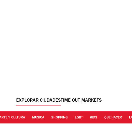
EXPLORAR CIUDADES
TIME OUT MARKETS
ARTE Y CULTURA
MUSICA
SHOPPING
LGBT
KIDS
QUE HACER
L