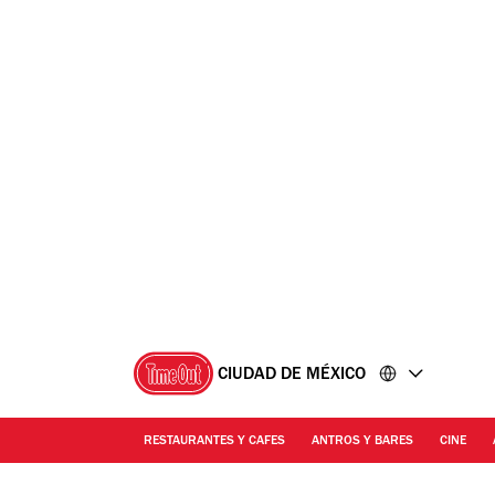
Ir
Ir
al
al
contenido
pie
de
página
CIUDAD DE MÉXICO
RESTAURANTES Y CAFES
ANTROS Y BARES
CINE