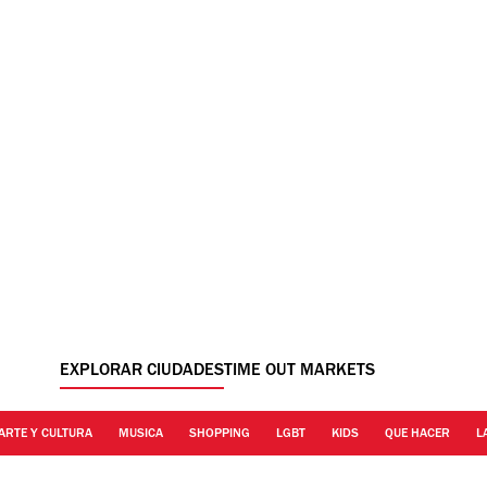
EXPLORAR CIUDADES
TIME OUT MARKETS
ARTE Y CULTURA
MUSICA
SHOPPING
LGBT
KIDS
QUE HACER
L