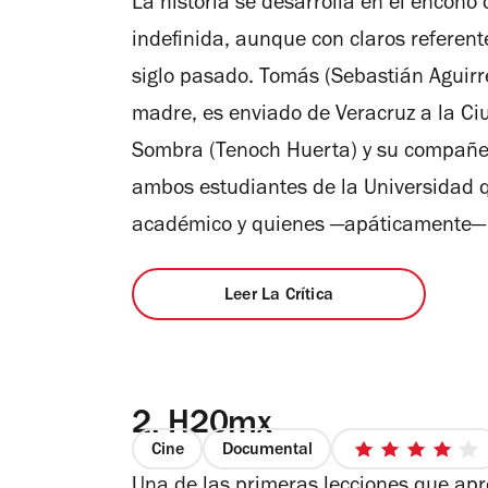
La historia se desarrolla en el encon
5
estrellas
indefinida, aunque con claros referent
siglo pasado. Tomás (Sebastián Aguirre
madre, es enviado de Veracruz a la Ci
Sombra (Tenoch Huerta) y su compañer
ambos estudiantes de la Universidad 
académico y quienes ­
—
apáticamente
—
Leer La Crítica
2.
H20mx
Cine
Documental
4
de