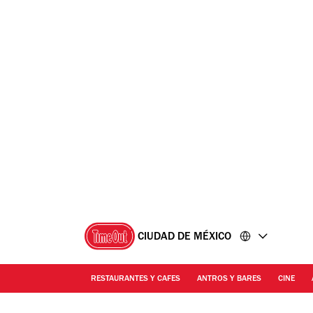
Ir
Ir
al
al
contenido
pie
de
página
CIUDAD DE MÉXICO
RESTAURANTES Y CAFES
ANTROS Y BARES
CINE