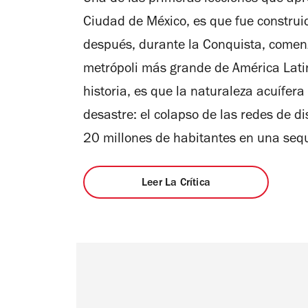
Una de las primeras lecciones que ap
5
Ciudad de México, es que fue construi
estrellas
después, durante la Conquista, comenz
metrópoli más grande de América Latina
historia, es que la naturaleza acuífera
desastre: el colapso de las redes de 
20 millones de habitantes en una seq
Leer La Crítica