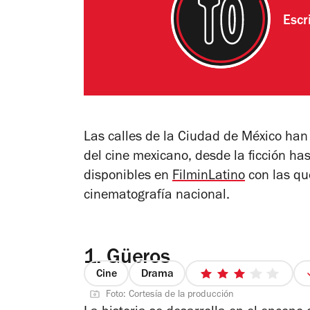
Escr
Las calles de la Ciudad de México han
del cine mexicano, desde la ficción h
disponibles en
FilminLatino
con las que
cinematografía nacional.
1.
Güeros
Cine
Drama
3
Foto: Cortesía de la producción
de