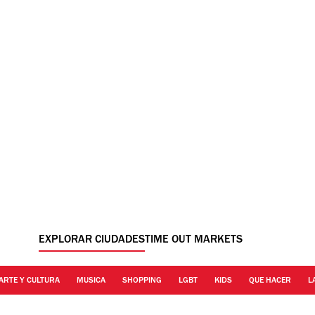
EXPLORAR CIUDADES
TIME OUT MARKETS
ARTE Y CULTURA
MUSICA
SHOPPING
LGBT
KIDS
QUE HACER
L