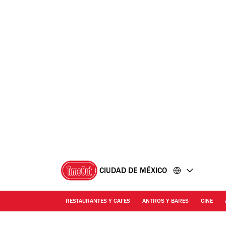
Ir
Ir
al
al
contenido
pie
de
página
CIUDAD DE MÉXICO
RESTAURANTES Y CAFES
ANTROS Y BARES
CINE