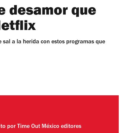
re desamor que
etflix
e sal a la herida con estos programas que
ito por
Time Out México editores