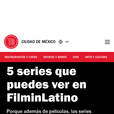
Ir
Ir
al
al
contenido
pie
de
página
CIUDAD DE MÉXICO
RESTAURANTES Y CAFES
ANTROS Y BARES
CINE
ARTE Y CULTURA
5 series que
puedes ver en
FilminLatino
Porque además de películas, las series