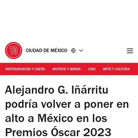
Ir
Ir
al
al
contenido
pie
de
página
CIUDAD DE MÉXICO
RESTAURANTES Y CAFES
ANTROS Y BARES
CINE
ARTE Y CULTURA
Foto: Cortesía Roastbrief
Alejandro G. Iñárritu
podría volver a poner en
alto a México en los
Premios Óscar 2023