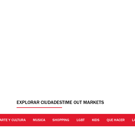
EXPLORAR CIUDADES
TIME OUT MARKETS
ARTE Y CULTURA
MUSICA
SHOPPING
LGBT
KIDS
QUE HACER
L