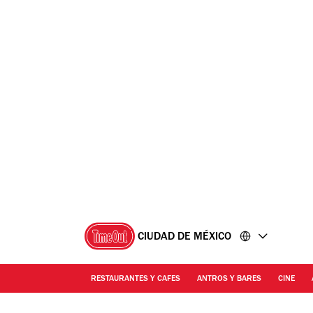
Ir
Ir
al
al
contenido
pie
de
página
CIUDAD DE MÉXICO
RESTAURANTES Y CAFES
ANTROS Y BARES
CINE