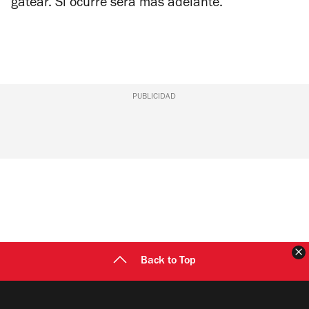
gatear. Si ocurre será más adelante.
PUBLICIDAD
C
Back to Top